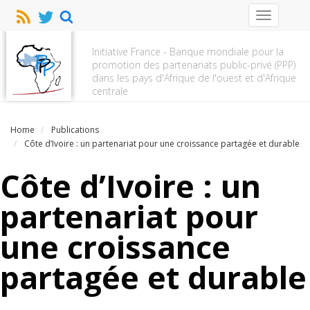
Toggle
navigation
Initiative France - Banque mondiale pour la
promotion des partenariats public-privé (PPP)
dans les pays d'Afrique de l'ouest et d'Afrique
centrale
Home
Publications
Côte d’Ivoire : un partenariat pour une croissance partagée et durable
Côte d’Ivoire : un
partenariat pour
une croissance
partagée et durable