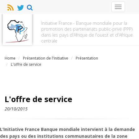
Toggle
navigation
Initiative France - Banque mondiale pour la
promotion des partenariats public-privé (PPP)
dans les pays d'Afrique de l'ouest et d'Afrique
centrale
Home
Présentation de l'Initiative
Présentation
L'offre de service
L'offre de service
20/10/2015
L’Initiative France Banque mondiale intervient à la demande
des pays ou des institutions communautaires de la zone