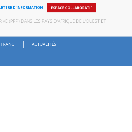
LETTRE D'INFORMATION
ESPACE COLLABORATIF
VÉ (PPP) DANS LES PAYS D'AFRIQUE DE L'OUEST ET
 FRANC
ACTUALITÉS