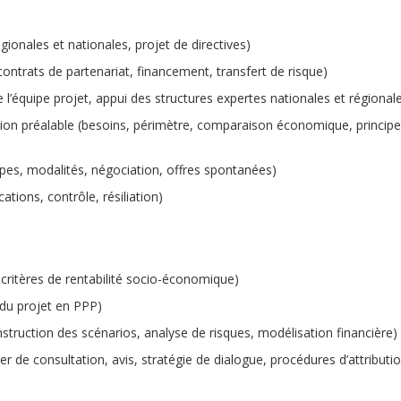
égionales et nationales, projet de directives)
contrats de partenariat, financement, transfert de risque)
 l’équipe projet, appui des structures expertes nationales et régional
tion préalable (besoins, périmètre, comparaison économique, princip
apes, modalités, négociation, offres spontanées)
ations, contrôle, résiliation)
 critères de rentabilité socio-économique)
é du projet en PPP)
nstruction des scénarios, analyse de risques, modélisation financière)
 de consultation, avis, stratégie de dialogue, procédures d’attributio