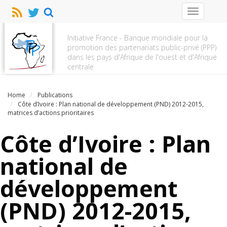
Toggle
navigation
Initiative France - Banque mondiale pour la
promotion des partenariats public-privé (PPP)
dans les pays d'Afrique de l'ouest et d'Afrique
centrale
Home
Publications
Côte d’Ivoire : Plan national de développement (PND) 2012-2015,
matrices d’actions prioritaires
Côte d’Ivoire : Plan
national de
développement
(PND) 2012-2015,