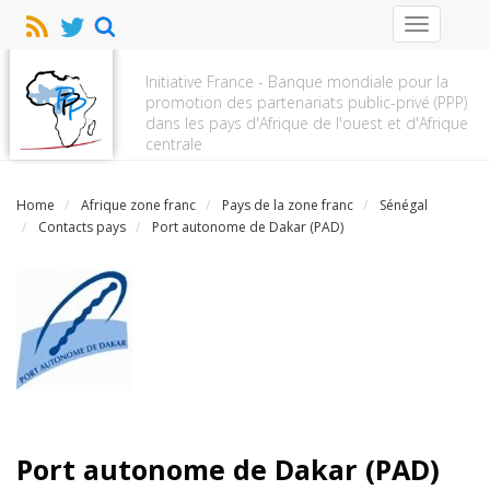
Toggle
navigation
Initiative France - Banque mondiale pour la
promotion des partenariats public-privé (PPP)
dans les pays d'Afrique de l'ouest et d'Afrique
centrale
Home
Afrique zone franc
Pays de la zone franc
Sénégal
Contacts pays
Port autonome de Dakar (PAD)
Port autonome de Dakar (PAD)