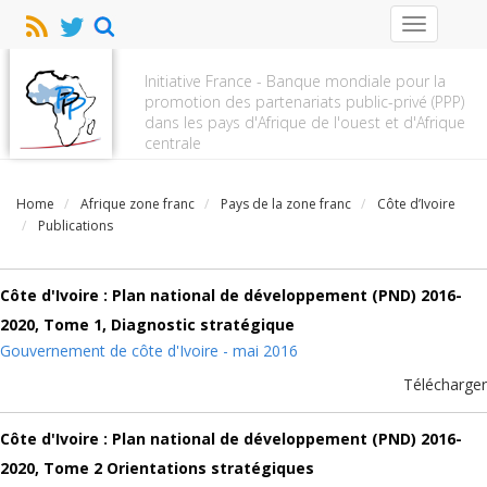
Toggle
navigation
Initiative France - Banque mondiale pour la
promotion des partenariats public-privé (PPP)
dans les pays d'Afrique de l'ouest et d'Afrique
centrale
Home
Afrique zone franc
Pays de la zone franc
Côte d’Ivoire
Publications
Côte d'Ivoire : Plan national de développement (PND) 2016-
2020, Tome 1, Diagnostic stratégique
Gouvernement de côte d'Ivoire - mai 2016
Télécharger
Côte d'Ivoire : Plan national de développement (PND) 2016-
2020, Tome 2 Orientations stratégiques