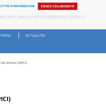
LETTRE D'INFORMATION
ESPACE COLLABORATIF
VÉ (PPP) DANS LES PAYS D'AFRIQUE DE L'OUEST ET
 FRANC
ACTUALITÉS
te d’Ivoire (CEPICI)
ICI)