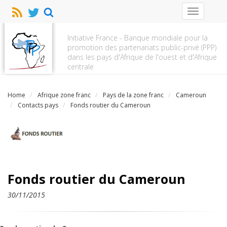
Toggle
navigation
Initiative France - Banque mondiale pour la
promotion des partenariats public-privé (PPP)
dans les pays d'Afrique de l'ouest et d'Afrique
centrale
Home
Afrique zone franc
Pays de la zone franc
Cameroun
Contacts pays
Fonds routier du Cameroun
Fonds routier du Cameroun
30/11/2015