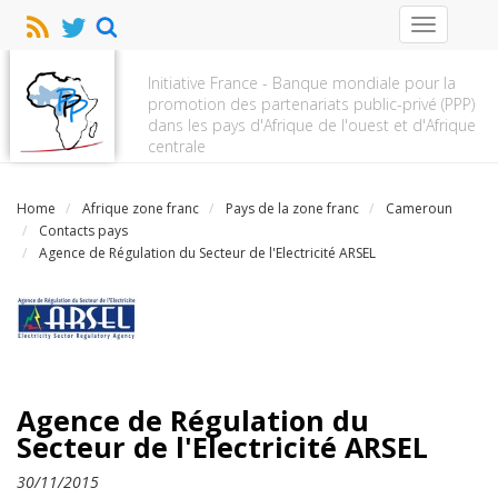
Toggle
navigation
Initiative France - Banque mondiale pour la
promotion des partenariats public-privé (PPP)
dans les pays d'Afrique de l'ouest et d'Afrique
centrale
Home
Afrique zone franc
Pays de la zone franc
Cameroun
Contacts pays
Agence de Régulation du Secteur de l'Electricité ARSEL
Agence de Régulation du
Secteur de l'Electricité ARSEL
30/11/2015