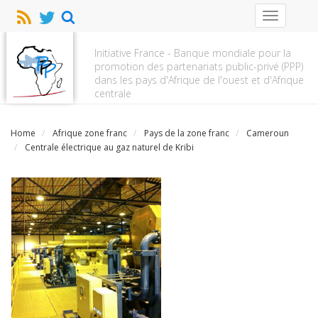
Toggle
navigation
Initiative France - Banque mondiale pour la
promotion des partenariats public-privé (PPP)
dans les pays d'Afrique de l'ouest et d'Afrique
centrale
Home
Afrique zone franc
Pays de la zone franc
Cameroun
Centrale électrique au gaz naturel de Kribi