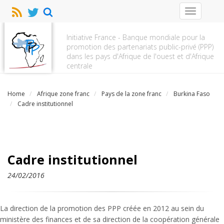
Toggle
navigation
Initiative France - Banque mondiale pour la
promotion des partenariats public-privé (PPP)
dans les pays d'Afrique de l'ouest et d'Afrique
centrale
Home
Afrique zone franc
Pays de la zone franc
Burkina Faso
Cadre institutionnel
Cadre institutionnel
24/02/2016
La direction de la promotion des PPP créée en 2012 au sein du
ministère des finances et de sa direction de la coopération générale