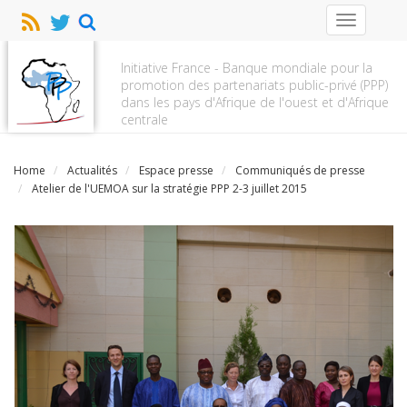
Toggle
navigation
Initiative France - Banque mondiale pour la
promotion des partenariats public-privé (PPP)
dans les pays d'Afrique de l'ouest et d'Afrique
centrale
Home
Actualités
Espace presse
Communiqués de presse
Atelier de l'UEMOA sur la stratégie PPP 2-3 juillet 2015