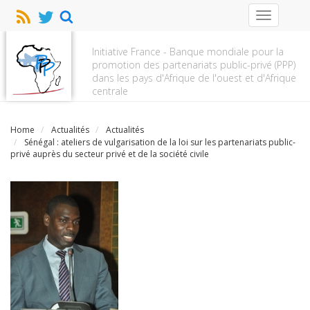
Toggle
navigation
Initiative France - Banque mondiale pour la
promotion des partenariats public-privé (PPP)
dans les pays d'Afrique de l'ouest et d'Afrique
centrale
Home
Actualités
Actualités
Sénégal : ateliers de vulgarisation de la loi sur les partenariats public-
privé auprès du secteur privé et de la société civile